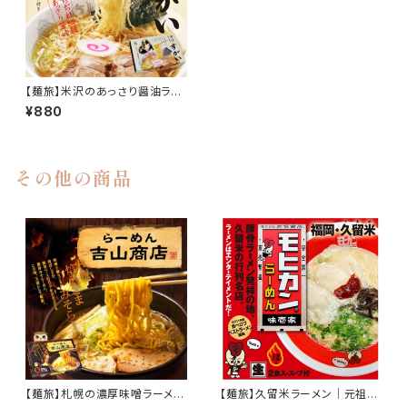
【麺旅】米沢のあっさり醤油ラー
メン｜毎日食べても飽きない澄
¥880
んだスープ｜細ちぢれ麺・2食入
り｜老舗の味を再現
その他の商品
【麺旅】札幌の濃厚味噌ラーメン
【麺旅】久留米ラーメン｜元祖と