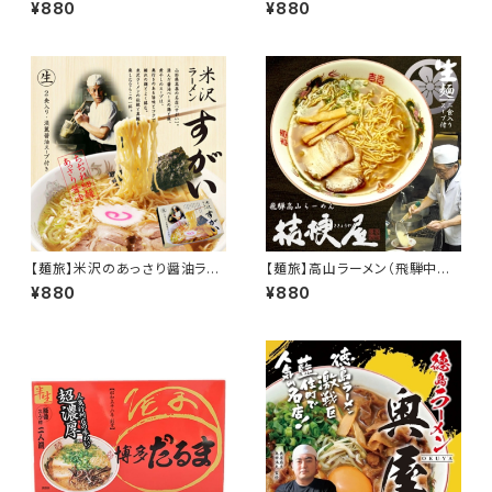
｜コク深い黄金スープ × もちも
んこつの濃厚スープ｜しっかり
¥880
¥880
ち中太麺｜本場の味を自宅で再
香りと深い旨味｜細麺・2食入り
現｜2食入り
【麺旅】米沢のあっさり醤油ラー
【麺旅】高山ラーメン（飛騨中華）
メン｜毎日食べても飽きない澄
｜あっさり醤油 × 細ちぢれ麺｜
¥880
¥880
んだスープ｜細ちぢれ麺・2食入
素朴でやさしい味わい｜2食入り
り｜老舗の味を再現