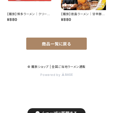
【麺旅】博多ラーメン｜クリーミ
【麺旅】徳島ラーメン｜甘辛豚骨
ー豚骨 × 極細ストレート麺｜替
醤油 × 旨味濃厚スープ｜生卵
¥880
¥880
玉文化の本場の味｜2食入り
と相性抜群｜中太麺・2食入り
商品一覧に戻る
© 麺旅ショップ | 全国ご当地ラーメン通販
Powered by