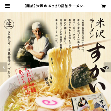
【麺旅】米沢のあっさり醤油ラーメン｜
毎日食べても飽きない澄んだスープ｜
細ちぢれ麺・2食入り｜老舗の味を再
現 | 麺旅ショップ | 全国ご当地ラーメ
ン通販